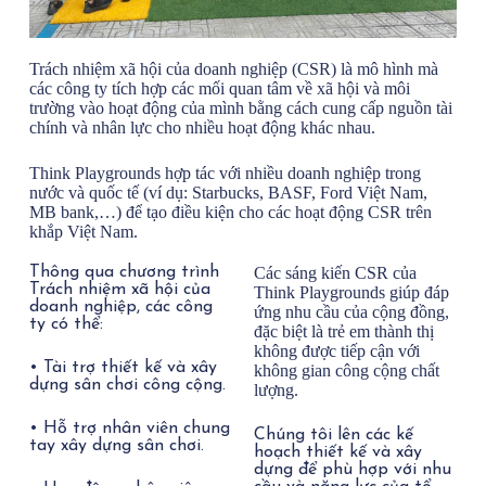
Trách nhiệm xã hội của doanh nghiệp (CSR) là mô hình mà
các công ty tích hợp các mối quan tâm về xã hội và môi
trường vào hoạt động của mình bằng cách cung cấp nguồn tài
chính và nhân lực cho nhiều hoạt động khác nhau.
Think Playgrounds hợp tác với nhiều doanh nghiệp trong
nước và quốc tế (ví dụ: Starbucks, BASF, Ford Việt Nam,
MB bank,…) để tạo điều kiện cho các hoạt động CSR trên
khắp Việt Nam.
Thông qua chương trình
Các sáng kiến ​​CSR của
Trách nhiệm xã hội của
Think Playgrounds giúp đáp
doanh nghiệp, các công
ứng nhu cầu của cộng đồng,
ty có thể:
đặc biệt là trẻ em thành thị
không được tiếp cận với
•
Tài trợ thiết kế và xây
không gian công cộng chất
dựng sân chơi công cộng.
lượng.
•
Hỗ trợ nhân viên chung
Chúng tôi lên các kế
tay xây dựng sân chơi.
hoạch thiết kế và xây
dựng để phù hợp với nhu